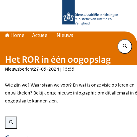
Naar de homepage van Rijksopleiding
Dienst Justitiële Inrichtingen
Ministerie van Justitie en
Veiligheid
Home
Actueel
Nieuws
Vu
Het ROR in één oogopslag
Nieuwsbericht
27-05-2024 | 15:55
Wie zijn we? Waar staan we voor? En wat is onze visie op leren en
ontwikkelen? Bekijk onze nieuwe infographic om dit allemaal in 
oogopslag te kunnen zien.
Vergroot afbeelding Infographic ROR