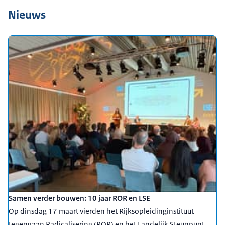
16-07-2020
00:01:27
mp4
66,9 MB MB
Nieuws
Download
Ondertiteling
srt
2,0 kB KB
Download
Samen verder bouwen: 10 jaar ROR en LSE
Op dinsdag 17 maart vierden het Rijksopleidinginstituut
tegengaan Radicalisering (ROR) en het Landelijk Steunpunt