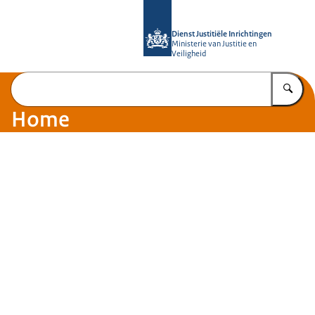
Naar de homepage van Rijksopleiding
Dienst Justitiële Inrichtingen
Ministerie van Justitie en
Veiligheid
Vu
Home