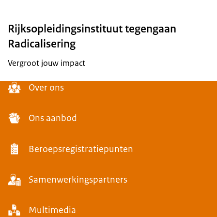
Rijksopleidingsinstituut tegengaan
Radicalisering
Vergroot jouw impact
Menu
Over ons
Ons aanbod
Beroepsregistratiepunten
Samenwerkingspartners
Multimedia