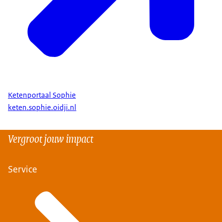
Ketenportaal Sophie
keten.sophie.oidji.nl
Vergroot jouw impact
Service