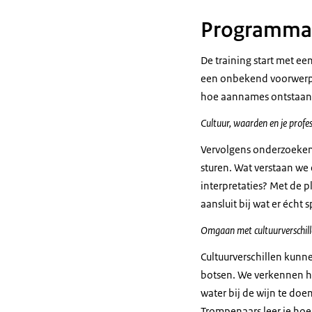
Programma
De training start met ee
een onbekend voorwerp on
hoe aannames ontstaan 
Cultuur, waarden en je profes
Vervolgens onderzoeken
sturen. Wat verstaan we 
interpretaties? Met de pl
aansluit bij wat er écht s
Omgaan met cultuurverschille
Cultuurverschillen kunnen
botsen. We verkennen hoe
water bij de wijn te doe
Trompenaars leer je hoe