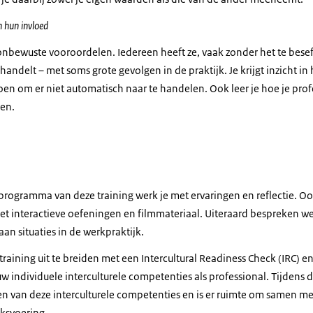
 hun invloed
ij onbewuste vooroordelen. Iedereen heeft ze, vaak zonder het te bes
n handelt – met soms grote gevolgen in de praktijk. Je krijgt inzicht 
oen om er niet automatisch naar te handelen. Ook leer je hoe je pr
en.
 programma van deze training werk je met ervaringen en reflectie. O
et interactieve oefeningen en filmmateriaal. Uiteraard bespreken w
an situaties in de werkpraktijk.
training uit te breiden met een
Intercultural Readiness Check
(IRC) e
uw individuele interculturele competenties als professional. Tijdens 
ken van deze interculturele competenties en is er ruimte om samen me
eksvoering.