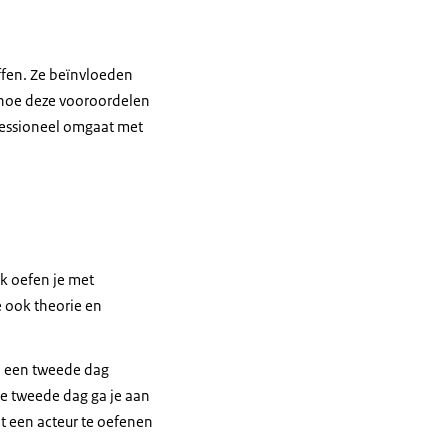
effen. Ze beïnvloeden
in hoe deze vooroordelen
ofessioneel omgaat met
ok oefen je met
e ook theorie en
n een tweede dag
de tweede dag ga je aan
t een acteur te oefenen