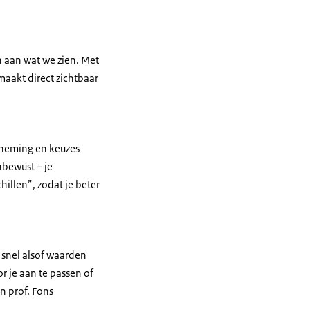
n aan wat we zien. Met
maakt direct zichtbaar
rneming en keuzes
nbewust – je
hillen”, zodat je beter
l snel alsof waarden
or je aan te passen of
n prof. Fons