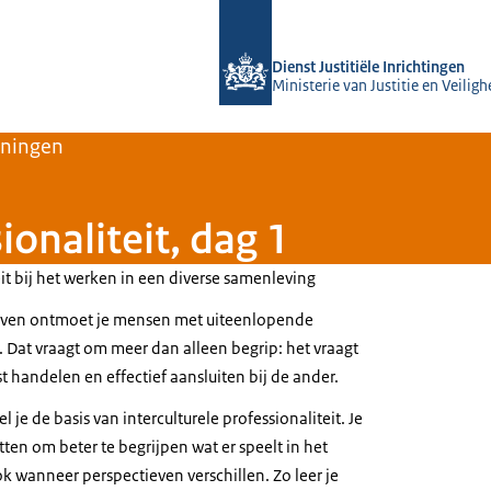
Naar de homepage van Rijksopleidings
Dienst Justitiële Inrichtingen
Ministerie van Justitie en Veiligh
iningen
ionaliteit, dag 1
eit bij het werken in een diverse samenleving
 leven ontmoet je mensen met uiteenlopende
. Dat vraagt om meer dan alleen begrip: het vraagt
 handelen en effectief aansluiten bij de ander.
l je de basis van interculturele professionaliteit. Je
tten om beter te begrijpen wat er speelt in het
k wanneer perspectieven verschillen. Zo leer je