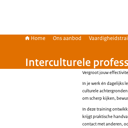
Home
Ons aanbod
Vaardigheidstra
Interculturele profess
Vergroot jouw effectivit
In je werk én dagelijks
culturele achtergronden
om scherp kijken, bewust
In deze training ontwikke
krijgt praktische handva
contact met anderen, oo