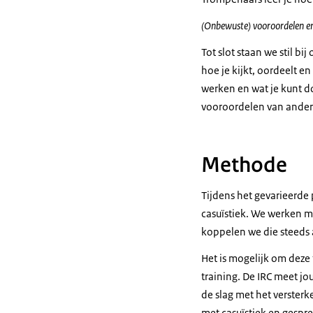
(Onbewuste) vooroordelen en
Tot slot staan we stil b
hoe je kijkt, oordeelt e
werken en wat je kunt d
vooroordelen van ander
Methode
Tijdens het gevarieerde
casuïstiek. We werken m
koppelen we die steeds a
Het is mogelijk om deze 
training. De IRC meet jo
de slag met het verster
met casuïstiek en gespr