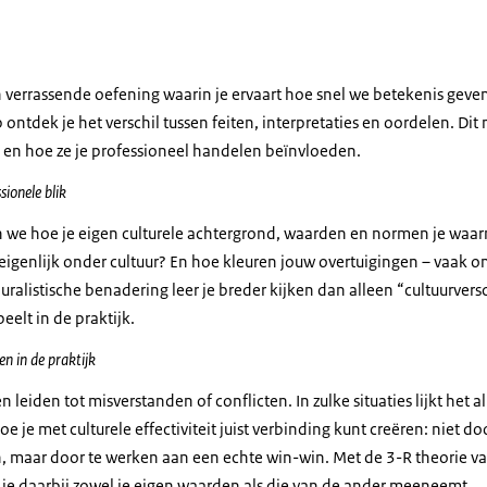
n verrassende oefening waarin je ervaart hoe snel we betekenis geve
tdek je het verschil tussen feiten, interpretaties en oordelen. Dit 
en hoe ze je professioneel handelen beïnvloeden.
sionele blik
 we hoe je eigen culturele achtergrond, waarden en normen je waa
eigenlijk onder cultuur? En hoe kleuren jouw overtuigingen – vaak o
uralistische benadering leer je breder kijken dan alleen “cultuurversc
peelt in de praktijk.
n in de praktijk
 leiden tot misverstanden of conflicten. In zulke situaties lijkt het a
 je met culturele effectiviteit juist verbinding kunt creëren: niet do
n, maar door te werken aan een echte win-win. Met de 3-R theorie va
 je daarbij zowel je eigen waarden als die van de ander meeneemt.