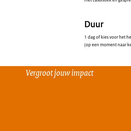
Duur
1 dag of kies voor het h
(op een moment naar keu
Vergroot jouw impact