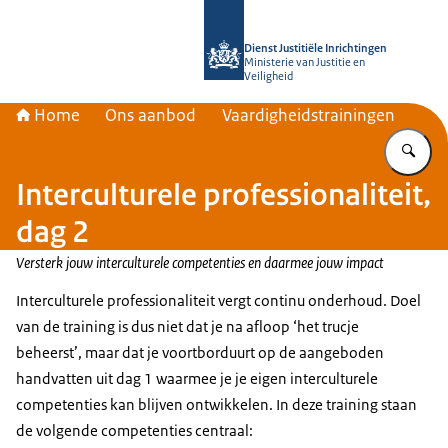
Naar de homepage van Rijksopleiding
Dienst Justitiële Inrichtingen
Ministerie van Justitie en
Veiligheid
Home
Ons aanbod
Vaardigheidstrainingen
Vu
Interculturele professionaliteit,
dag 2
Versterk jouw interculturele competenties en daarmee jouw impact
Interculturele professionaliteit vergt continu onderhoud. Doel
van de training is dus niet dat je na afloop ‘het trucje
beheerst’, maar dat je voortborduurt op de aangeboden
handvatten uit dag 1 waarmee je je eigen interculturele
competenties kan blijven ontwikkelen. In deze training staan
de volgende competenties centraal: